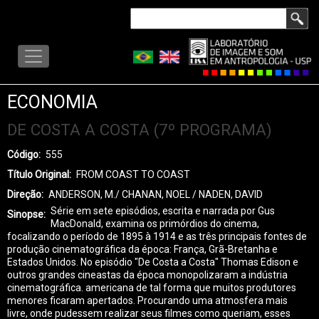
Pular
Buscar
para
LISA
o
-
conteúdo
MENU
principal
ECONOMIA
DE COSTA A COSTA (7º PROGRAMA)
Código
555
Título Original
FROM COAST TO COAST
Direção
ANDERSON, M./ CHANAN, NOEL / NADEN, DAVID
Série em sete episódios, escrita e narrada por Gus
Sinopse
MacDonald, examina os primórdios do cinema,
focalizando o período de 1895 à 1914 e as três principais fontes de
produção cinematográfica da época: França, Grã-Bretanha e
Estados Unidos. No episódio "De Costa a Costa" Thomas Edison e
outros grandes cineastas da época monopolizaram a indústria
cinematográfica. americana de tal forma que muitos produtores
menores ficaram apertados. Procurando uma atmosfera mais
livre, onde pudessem realizar seus filmes como queriam, esses