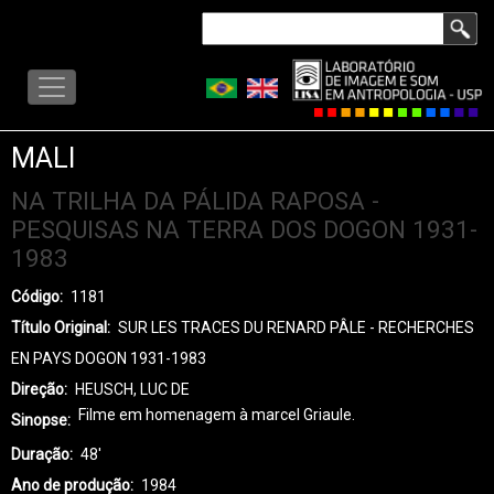
Pular
Buscar
para
LISA
o
-
conteúdo
MENU
principal
MALI
NA TRILHA DA PÁLIDA RAPOSA -
PESQUISAS NA TERRA DOS DOGON 1931-
1983
Código
1181
Título Original
SUR LES TRACES DU RENARD PÂLE - RECHERCHES
EN PAYS DOGON 1931-1983
Direção
HEUSCH, LUC DE
Filme em homenagem à marcel Griaule.
Sinopse
Duração
48'
Ano de produção
1984