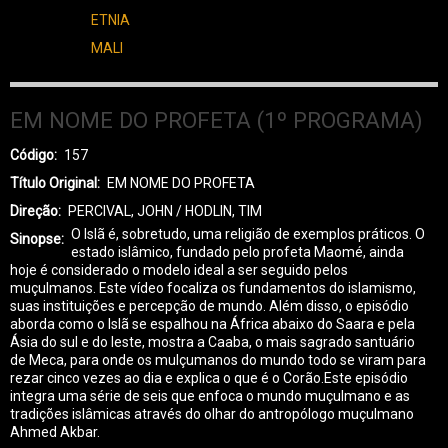
ETNIA
MALI
EM NOME DO PROFETA (1º PROGRAMA)
Código
157
Título Original
EM NOME DO PROFETA
Direção
PERCIVAL, JOHN / HODLIN, TIM
O Islã é, sobretudo, uma religião de exemplos práticos. O
Sinopse
estado islâmico, fundado pelo profeta Maomé, ainda
hoje é considerado o modelo ideal a ser seguido pelos
muçulmanos. Este vídeo focaliza os fundamentos do islamismo,
suas instituições e percepção de mundo. Além disso, o episódio
aborda como o Islã se espalhou na África abaixo do Saara e pela
Ásia do sul e do leste, mostra a Caaba, o mais sagrado santuário
de Meca, para onde os mulçumanos do mundo todo se viram para
rezar cinco vezes ao dia e explica o que é o Corão.Este episódio
integra uma série de seis que enfoca o mundo muçulmano e as
tradições islâmicas através do olhar do antropólogo muçulmano
Ahmed Akbar.