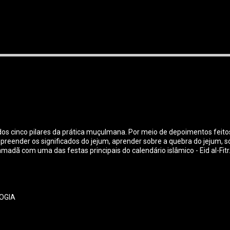
os cinco pilares da prática muçulmana. Por meio de depoimentos feit
der os significados do jejum, aprender sobre a quebra do jejum, sobre 
dã com uma das festas principais do calendário islâmico - Eid al-Fitr
OGIA