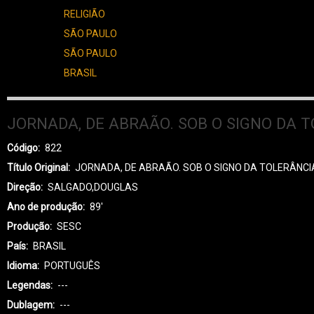
RELIGIÃO
SÃO PAULO
SÃO PAULO
BRASIL
JORNADA, DE ABRAÃO. SOB O SIGNO DA 
Código
822
Título Original
JORNADA, DE ABRAÃO. SOB O SIGNO DA TOLERÂNCI
Direção
SALGADO,DOUGLAS
Ano de produção
89'
Produção
SESC
País
BRASIL
Idioma
PORTUGUÊS
Legendas
---
Dublagem
---