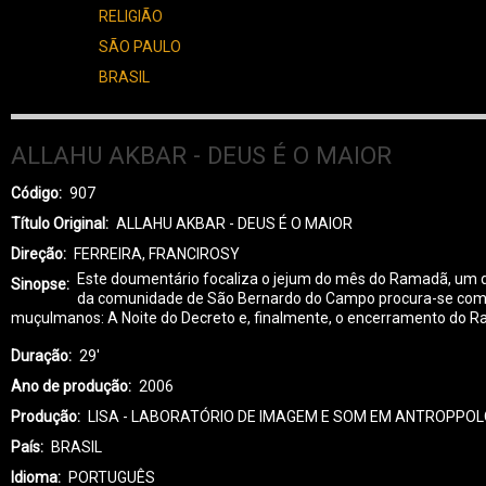
RELIGIÃO
SÃO PAULO
BRASIL
ALLAHU AKBAR - DEUS É O MAIOR
Código
907
Título Original
ALLAHU AKBAR - DEUS É O MAIOR
Direção
FERREIRA, FRANCIROSY
Este doumentário focaliza o jejum do mês do Ramadã, um d
Sinopse
da comunidade de São Bernardo do Campo procura-se compreen
muçulmanos: A Noite do Decreto e, finalmente, o encerramento do Rama
Duração
29'
Ano de produção
2006
Produção
LISA - LABORATÓRIO DE IMAGEM E SOM EM ANTROPPOL
País
BRASIL
Idioma
PORTUGUÊS