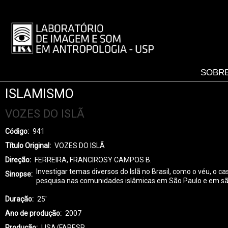
Pular
para
LISA
o
-
conteúdo
MENU
principal
SOBRE
ISLAMISMO
VOZES DO ISLÃ
Código
941
Título Original
VOZES DO ISLÃ
Direção
FERREIRA, FRANCIROSY CAMPOS B.
Investigar temas diversos do Islã no Brasil, como o véu, o 
Sinopse
pesquisa nas comunidades islâmicas em São Paulo e em s
Duração
25'
Ano de produção
2007
Produção
LISA/FAPESP