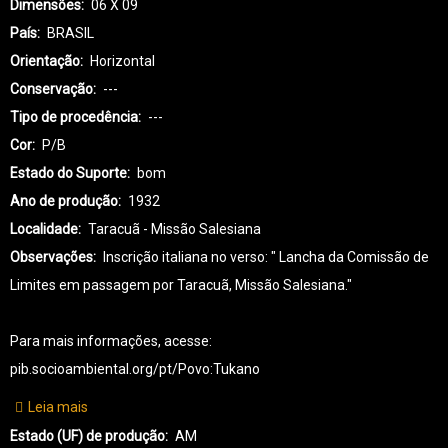
Dimensões
06 X 09
País
BRASIL
Orientação
Horizontal
Conservação
---
Tipo de procedência
---
Cor
P/B
Estado do Suporte
bom
Ano de produção
1932
Localidade
Taracuã - Missão Salesiana
Observações
Inscrição italiana no verso: " Lancha da Comissão de
Limites em passagem por Taracuã, Missão Salesiana."
Para mais informações, acesse:
pib.socioambiental.org/pt/Povo:Tukano
Leia mais
sobre
TK-
Estado (UF) de produção
AM