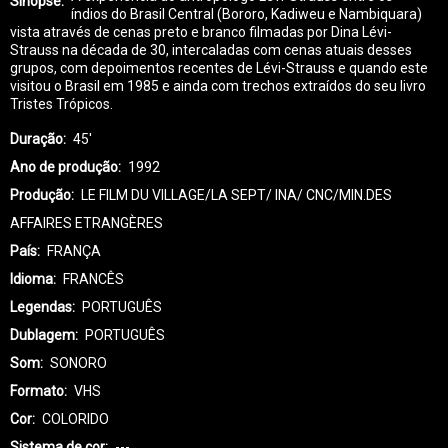
Sinopse
índios do Brasil Central (Bororo, Kadiweu e Nambiquara)
vista através de cenas preto e branco filmadas por Dina Lévi-
Strauss na década de 30, intercaladas com cenas atuais desses
grupos, com depoimentos recentes de Lévi-Strauss e quando este
visitou o Brasil em 1985 e ainda com trechos extraídos do seu livro
Tristes Trópicos.
Duração
45'
Ano de produção
1992
Produção
LE FILM DU VILLAGE/LA SEPT/ INA/ CNC/MIN.DES
AFFAIRES ETRANGÈRES
País
FRANÇA
Idioma
FRANCÊS
Legendas
PORTUGUÊS
Dublagem
PORTUGUÊS
Som
SONORO
Formato
VHS
Cor
COLORIDO
Sistema de cor
---