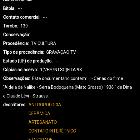
Bitola
---
Contato comercial
---
Tombo
139
Conservação
---
Procedência
TV CULTURA
Tipo de procedência
GRAVAÇÃO TV
Estado (UF) de produção:
--
Cópias no acervo
1(VHS/NTSC)FITA 93
Observações
Este documentário contém: => Cenas do filme
"Aldeia de Nalike - Serra Bodoquena (Mato Grosso) 1936 " de Dina
e Claude Lévi - Strauss.
descritores
ANTROPOLOGIA
CERÂMICA
ARTESANATO
CONTATO INTERÉTNICO
ETNICIDADE