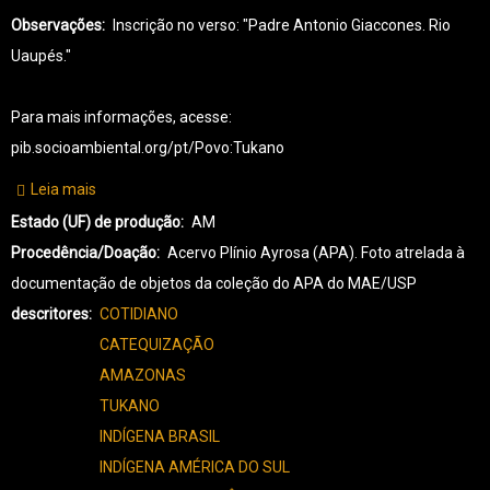
Observações
Inscrição no verso: "Padre Antonio Giaccones. Rio
Uaupés."
Para mais informações, acesse:
pib.socioambiental.org/pt/Povo:Tukano
Leia mais
sobre
TK-
Estado (UF) de produção
AM
TUKANO-
Procedência/Doação
Acervo Plínio Ayrosa (APA). Foto atrelada à
0043
documentação de objetos da coleção do APA do MAE/USP
descritores
COTIDIANO
CATEQUIZAÇÃO
AMAZONAS
TUKANO
INDÍGENA BRASIL
INDÍGENA AMÉRICA DO SUL