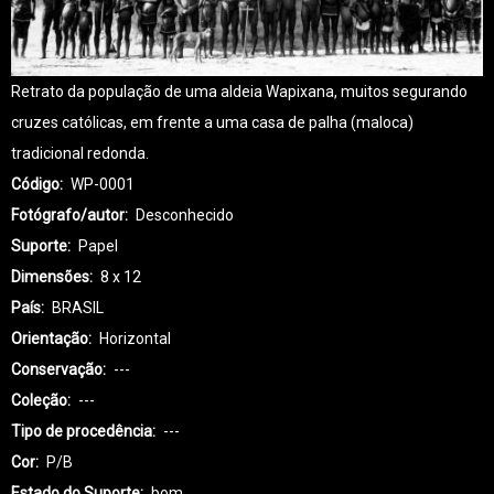
Retrato da população de uma aldeia Wapixana, muitos segurando
cruzes católicas, em frente a uma casa de palha (maloca)
tradicional redonda.
Código
WP-0001
Fotógrafo/autor
Desconhecido
Suporte
Papel
Dimensões
8 x 12
País
BRASIL
Orientação
Horizontal
Conservação
---
Coleção
---
Tipo de procedência
---
Cor
P/B
Estado do Suporte
bom