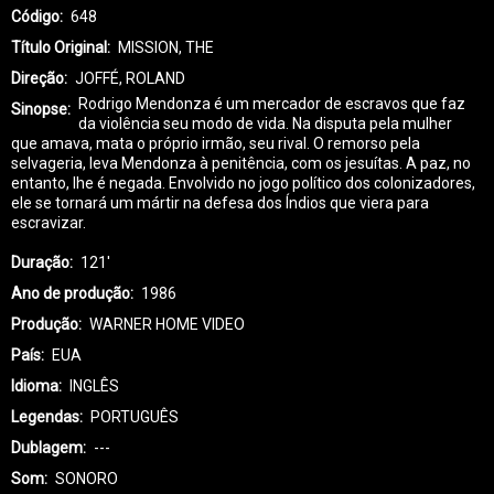
Código
648
Título Original
MISSION, THE
Direção
JOFFÉ, ROLAND
Rodrigo Mendonza é um mercador de escravos que faz
Sinopse
da violência seu modo de vida. Na disputa pela mulher
que amava, mata o próprio irmão, seu rival. O remorso pela
selvageria, leva Mendonza à penitência, com os jesuítas. A paz, no
entanto, lhe é negada. Envolvido no jogo político dos colonizadores,
ele se tornará um mártir na defesa dos Índios que viera para
escravizar.
Duração
121'
Ano de produção
1986
Produção
WARNER HOME VIDEO
País
EUA
Idioma
INGLÊS
Legendas
PORTUGUÊS
Dublagem
---
Som
SONORO