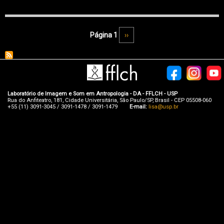
Paginação
Página 1
Próxima página
››
Laboratório de Imagem e Som em Antropologia - DA - FFLCH - USP
Rua do Anfiteatro, 181, Cidade Universitária, São Paulo/SP, Brasil - CEP 05508-060
+55 (11) 3091-3045 / 3091-1478 / 3091-1479
E-mail:
lisa@usp.br