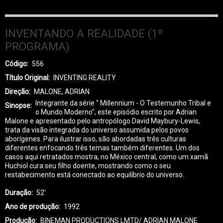
INVENTANDO A REALIDADE (1º
PROGRAMA)
Código
556
Título Original
INVENTING REALITY
Direção
MALONE, ADRIAN
Integrante da série " Millennium - O Testemunho Tribal e
Sinopse
o Mundo Moderno", este episódio escrito por Adrian
Malone e apresentado pelo antropólogo David Maybury-Lewis,
trata da visão integrada do universo assumida pelos povos
aborígenes. Para ilustrar isso, são abordadas três culturas
diferentes enfocando três temas também diferentes. Um dos
casos aqui retratados mostra, no México central, como um xamã
Huchiol cura seu filho doente, mostrando como o seu
restabecimento está conectado ao equilíbrio do universo.
Duração
52'
Ano de produção
1992
Produção
BINEMAN PRODUCTIONS LMTD/ ADRIAN MALONE