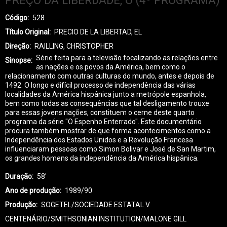
PREÇO DA LIBERDADE, O (4º PROGRAMA)
Código
528
Título Original
PRECIO DE LA LIBERTAD, EL
Direção
RAILLING, CHRISTOPHER
Série feita para a televisão focalizando as relações entre
Sinopse
as nações e os povos da América, bem como o
relacionamento com outras culturas do mundo, antes e depois de
1492. O longo e difícil processo de independência das várias
localidades da América hispânica junto a metrópole espanhola,
bem como todas as consequências que tal desligamento trouxe
para essas jovens nações, constituem o cerne deste quarto
programa da série "O Espenho Enterrado". Este documentário
procura também mostrar de que forma acontecimentos como a
Independência dos Estados Unidos e a Revolução Francesa
influenciaram pessoas como Simon Bolivar e José de San Martim,
os grandes homens da independência da América hispânica.
Duração
58'
Ano de produção
1989/90
Produção
SOGETEL/SOCIEDADE ESTATAL V
CENTENÁRIO/SMITHSONIAN INSTITUTION/MALONE GILL