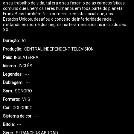
o seu trabalho de vida, tal era o seu fascínio pelas características
comuns que unem os seres humanos em toda parte do planeta.
Franz Boas também foi o primeiro cientista social que, nos
Estados Unidos, desafiou o conceito de inferioridade racial ,
militando em nome dos negros norte-americanos no início do séc
XX.
Duração
52'
Produção
CENTRAL INDEPENDENT TELEVISION
País
INGLATERRA
Idioma
INGLÊS
Legendas
---
Dublagem
---
Som
SONORO
Formato
VHS
Cor
COLORIDO
Sistema de cor
---
Bitola
---
Série
STRANGERS ABROAD