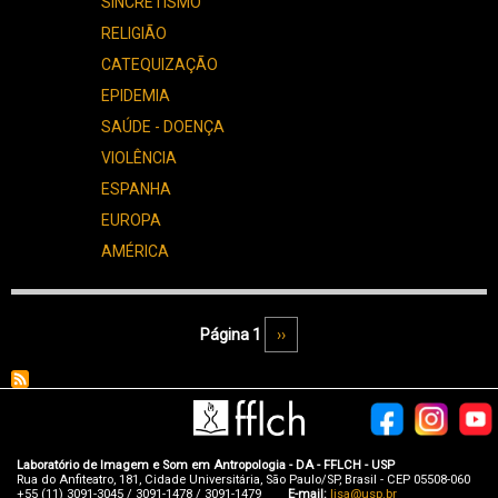
SINCRETISMO
RELIGIÃO
CATEQUIZAÇÃO
EPIDEMIA
SAÚDE - DOENÇA
VIOLÊNCIA
ESPANHA
EUROPA
AMÉRICA
Paginação
Página 1
Próxima página
››
Laboratório de Imagem e Som em Antropologia - DA - FFLCH - USP
Rua do Anfiteatro, 181, Cidade Universitária, São Paulo/SP, Brasil - CEP 05508-060
+55 (11) 3091-3045 / 3091-1478 / 3091-1479
E-mail:
lisa@usp.br