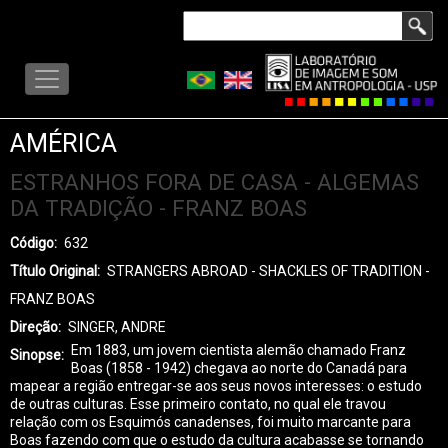
Pular
Buscar
para
LISA
o
-
conteúdo
MENU
principal
AMÉRICA
ESTRANHOS FORA DE CASA - ALGEMAS
DA TRADIÇÃO - FRANZ BOAS
Código
632
Título Original
STRANGERS ABROAD - SHACKLES OF TRADITION -
FRANZ BOAS
Direção
SINGER, ANDRE
Em 1883, um jovem cientista alemão chamado Franz
Sinopse
Boas (1858 - 1942) chegava ao norte do Canadá para
mapear a região entregar-se aos seus novos interesses: o estudo
de outras culturas. Esse primeiro contato, no qual ele travou
relação com os Esquimós canadenses, foi muito marcante para
Boas fazendo com que o estudo da cultura acabasse se tornando