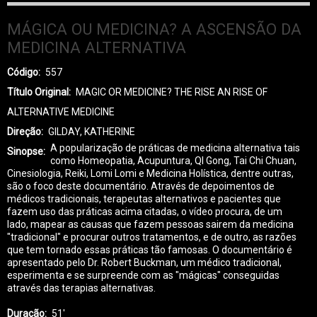
MÁGICA OU MEDICINA? A ASCENSÃO DA
MEDICINA ALTERNATIVA
Código
557
Título Original
MAGIC OR MEDICINE? THE RISE AN RISE OF
ALTERNATIVE MEDICINE
Direção
GILDAY, KATHERINE
A popularização de práticas de medicina alternativa tais
Sinopse
como Homeopatia, Acupuntura, QI Gong, Tai Chi Chuan,
Cinesiologia, Reiki, Lomi Lomi e Medicina Holística, dentre outras,
são o foco deste documentário. Através de depoimentos de
médicos tradicionais, terapeutas alternativos e pacientes que
fazem uso das práticas acima citadas, o vídeo procura, de um
lado, mapear as causas que fazem pessoas sairem da medicina
"tradicional" e procurar outros tratamentos, e de outro, as razões
que tem tornado essas práticas tão famosas. O documentário é
apresentado pelo Dr. Robert Buckman, um médico tradicional,
esperimenta e se surpreende com as "mágicas" conseguidas
através das terapias alternativas.
Duração
51'