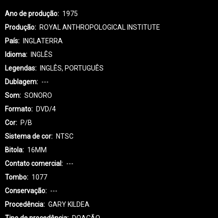
Ano de produção
1975
Produção
ROYAL ANTHROPOLOGICAL INSTITUTE
País
INGLATERRA
Idioma
INGLÊS
Legendas
INGLÊS, PORTUGUÊS
Dublagem
---
Som
SONORO
Formato
DVD/4
Cor
P/B
Sistema de cor
NTSC
Bitola
16MM
Contato comercial
---
Tombo
1077
Conservação
---
Procedência
GARY KILDEA
Tipo de procedência
DOAÇÃO