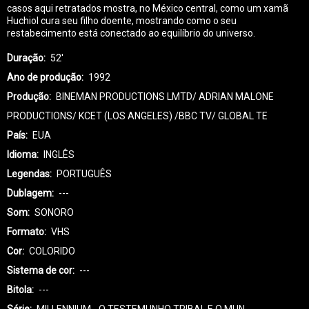
casos aqui retratados mostra, no México central, como um xamã
Huchiol cura seu filho doente, mostrando como o seu
restabecimento está conectado ao equilíbrio do universo.
Duração
52'
Ano de produção
1992
Produção
BINEMAN PRODUCTIONS LMTD/ ADRIAN MALONE
PRODUCTIONS/ KCET (LOS ANGELES) /BBC TV/ GLOBAL TE
País
EUA
Idioma
INGLÊS
Legendas
PORTUGUÊS
Dublagem
---
Som
SONORO
Formato
VHS
Cor
COLORIDO
Sistema de cor
---
Bitola
---
Série
MILLENNIUM - O TESTEMUNHO TRIBAL E O MUN