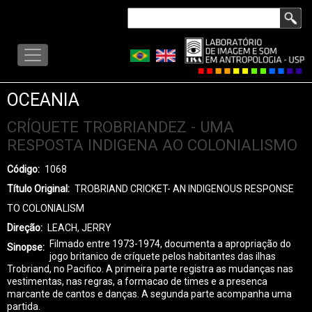
Pular
Buscar
para
LISA
o
-
conteúdo
MENU
principal
OCEANIA
CRÍQUETE TROBRIANDEZ - UMA
RESPOSTA INDIGENA AO COLONIALISMO
Código
1068
Título Original
TROBRIAND CRICKET- AN INDIGENOUS RESPONSE
TO COLONIALISM
Direção
LEACH, JERRY
Filmado entre 1973-1974, documenta a apropriação do
Sinopse
jogo britanico de críquete pelos habitantes das ilhas
Trobriand, no Pacifico. A primeira parte registra as mudanças nas
vestimentas, nas regras, a formacao de times e a presenca
marcante de cantos e danças. A segunda parte acompanha uma
partida.