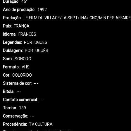
Duração
45'
Ano de produção
1992
Produção
LE FILM DU VILLAGE/LA SEPT/ INA/ CNC/MIN.DES AFFAI
País
FRANÇA
Idioma
FRANCÊS
Legendas
PORTUGUÊS
Dublagem
PORTUGUÊS
Som
SONORO
Formato
VHS
Cor
COLORIDO
Sistema de cor
---
Bitola
---
Contato comercial
---
Tombo
139
Conservação
---
Procedência
TV CULTURA