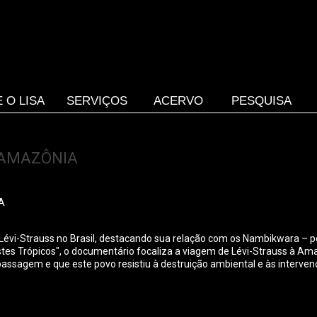
 O LISA
SERVIÇOS
ACERVO
PESQUISA
 AMAZÔNIA
A
e Lévi-Strauss no Brasil, destacando sua relação com os Nambikwara –
Tristes Trópicos", o documentário focaliza a viagem de Lévi-Strauss à
sagem e que este povo resistiu à destruição ambiental e às intervenç