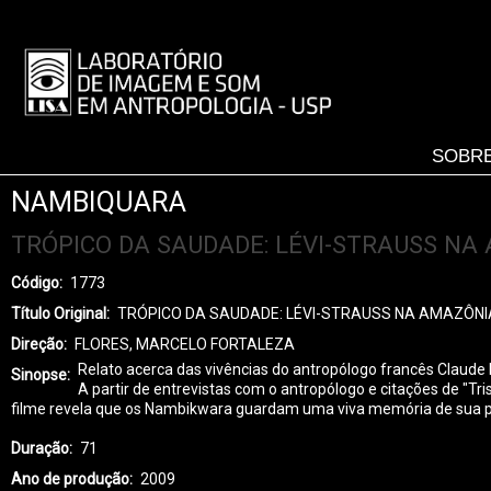
Pular
para
LISA
o
-
conteúdo
MENU
principal
SOBRE
NAMBIQUARA
TRÓPICO DA SAUDADE: LÉVI-STRAUSS NA
Código
1773
Título Original
TRÓPICO DA SAUDADE: LÉVI-STRAUSS NA AMAZÔNI
Direção
FLORES, MARCELO FORTALEZA
Relato acerca das vivências do antropólogo francês Claud
Sinopse
A partir de entrevistas com o antropólogo e citações de "
filme revela que os Nambikwara guardam uma viva memória de sua pas
Duração
71
Ano de produção
2009