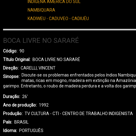
INDÍGENA AMÉRICA DO SUL
NAMBIQUARA
KADIWEU - CADUVEO - CADIUÉU
BOCA LIVRE NO SARARÉ
Código
90
Título Original
BOCA LIVRE NO SARARÉ
Direção
CARELLI, VINCENT
Discute-se os problemas enfrentados pelos índios Nambiqu
Sinopse
matas, ricas em mogno, madeira em extinção na Amazônia
garimpo. Entretanto, o roubo de madeira perdura e a volta dos gari
Duração
26'
Ano de produção
1992
Produção
TV CULTURA - CTI - CENTRO DE TRABALHO INDIGENISTA
País
BRASIL
Idioma
PORTUGUÊS