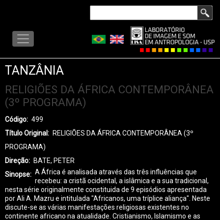
Pular
Buscar
para
LISA
o
-
conteúdo
MENU
principal
TANZÂNIA
RELIGIÕES DA ÁFRICA CONTEMPORÂNEA
(3º PROGRAMA)
Código
499
Título Original
RELIGIÕES DA ÁFRICA CONTEMPORÂNEA (3º
PROGRAMA)
Direção
BATE, PETER
A África é analisada através das três influências que
Sinopse
recebeu: a cristã ocidental, a islâmica e a sua tradicional,
nesta série originalmente constituida de 9 episódios apresentada
por Ali A. Mazru e intitulada "Africanos, uma tríplice aliança". Neste
discute-se as várias manifestações religiosas existentes no
continente africano na atualidade. Cristianismo, Islamismo e as