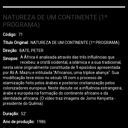
NATUREZA DE UM CONTINENTE (1º
PROGRAMA)
Código
71
Título Original
NATUREZA DE UM CONTINENTE (1º PROGRAMA)
Direção
BATE, PETER
A África é analisada através das três influências que
Sinopse
recebeu: a cristã ocidental, a islâmica e a sua tradicional,
nesta série originalmente constituida de 9 episódios apresentada
por Ali A. Mazru e intitulada "Africanos, uma tríplice aliança". Sua
modificação teve início no século VII com o processo de
islamização feito pelos árabes e posterior cristianização pelos
colonizadores europeus. Neste discute-se a influência estrangeira,
árabe e européia na formação do continente africano e da
identidade africana. (O vídeo traz imagens de Jomo Kenyatta -
presidente do Quênia)
Duração
52'
Ano de produção
1986