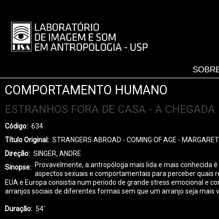
Pular
para
LISA
o
-
conteúdo
MENU
principal
SOBRE
COMPORTAMENTO HUMANO
ESTRANHOS FORA DE CASA - A CHEGADA
Código
634
Título Original
STRANGERS ABROAD - COMING OF AGE - MARGARE
Direção
SINGER, ANDRE
Provavelmente, a antropóloga mais lida e mais conhecida é
Sinopse
aspectos sexuais e comportamentais para perceber quais r
EUA e Europa consistia num período de grande stress emocional e c
arranjos sociais de diferentes formas sem que um arranjo seja mais v
Duração
54'