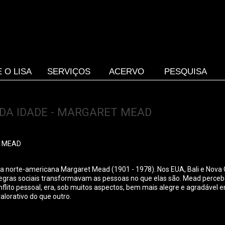
 O LISA
SERVIÇOS
ACERVO
PESQUISA
 DA IDADE - MARGARET MEAD
T MEAD
 a norte-americana Margaret Mead (1901 - 1978). Nos EUA, Bali e Nova
egras sociais transformavam as pessoas no que elas são. Mead perceb
onflito pessoal, era, sob muitos aspectos, bem mais alegre e agradá
alorativo do que outro.