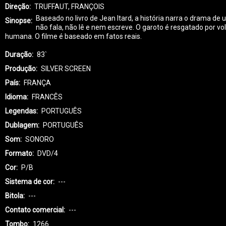
Direção
TRUFFAUT, FRANÇOIS
Baseado no livro de Jean Itard, a história narra o drama de
Sinopse
não fala, não lê e nem escreve. O garoto é resgatado por v
humana. O filme é baseado em fatos reais.
Duração
83`
Produção
SILVER SCREEN
País
FRANÇA
Idioma
FRANCÊS
Legendas
PORTUGUÊS
Dublagem
PORTUGUÊS
Som
SONORO
Formato
DVD/4
Cor
P/B
Sistema de cor
---
Bitola
---
Contato comercial
---
Tombo
1266