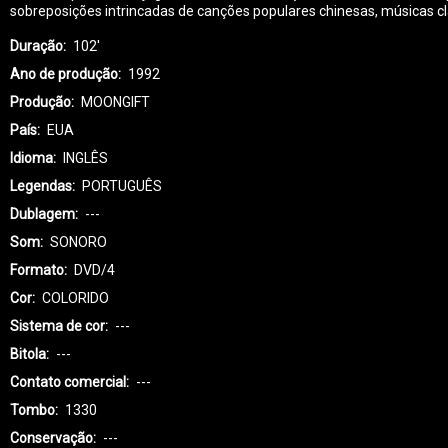
sobreposições intrincadas de canções populares chinesas, músicas clás
Duração
102'
Ano de produção
1992
Produção
MOONGIFT
País
EUA
Idioma
INGLÊS
Legendas
PORTUGUÊS
Dublagem
---
Som
SONORO
Formato
DVD/4
Cor
COLORIDO
Sistema de cor
---
Bitola
---
Contato comercial
---
Tombo
1330
Conservação
---