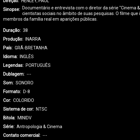
Direção
HENLEY, PAUL
Documentário e entrevista com o diretor da série "Cinema & A
Sinopse
cientistas sociais no âmbito de suas pesquisas. O filme qu
membros da família real em aparições públicas.
Duração
38
Produção
INARRA
País
GRÃ-BRETANHA
Idioma
INGLÊS
Legendas
PORTUGUÊS
Dublagem
---
Som
SONORO
Formato
D-8
Cor
COLORIDO
Sistema de cor
NTSC
Bitola
MINIDV
Série
Antropologia & Cinema
Contato comercial
---